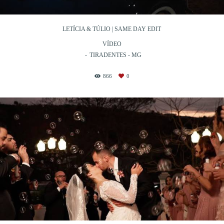
LETÍCIA & TÚLIO | SAME DAY EDIT
VÍDEO
TIRADENTES - MG
866
0