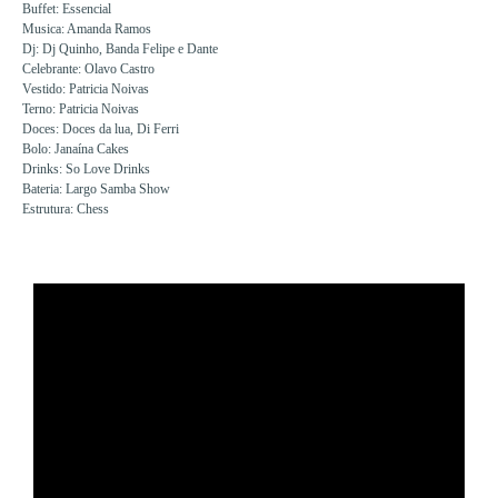
Buffet: Essencial
Musica: Amanda Ramos
Dj: Dj Quinho, Banda Felipe e Dante
Celebrante: Olavo Castro
Vestido: Patricia Noivas
Terno: Patricia Noivas
Doces: Doces da lua, Di Ferri
Bolo: Janaína Cakes
Drinks: So Love Drinks
Bateria: Largo Samba Show
Estrutura: Chess