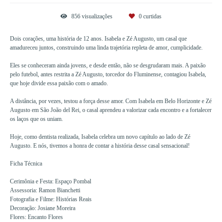
856
visualizações
0
curtidas
Dois corações, uma história de 12 anos. Isabela e Zé Augusto, um casal que
amadureceu juntos, construindo uma linda trajetória repleta de amor, cumplicidade.
Eles se conheceram ainda jovens, e desde então, não se desgrudaram mais. A paixão
pelo futebol, antes restrita a Zé Augusto, torcedor do Fluminense, contagiou Isabela,
que hoje divide essa paixão com o amado.
A distância, por vezes, testou a força desse amor. Com Isabela em Belo Horizonte e Zé
Augusto em São João del Rei, o casal aprendeu a valorizar cada encontro e a fortalecer
os laços que os uniam.
Hoje, como dentista realizada, Isabela celebra um novo capítulo ao lado de Zé
Augusto. E nós, tivemos a honra de contar a história desse casal sensacional!
Ficha Técnica
Cerimônia e Festa: Espaço Pombal
Assessoria: Ramon Bianchetti
Fotografia e Filme: Histórias Reais
Decoração: Josiane Moreira
Flores: Encanto Flores