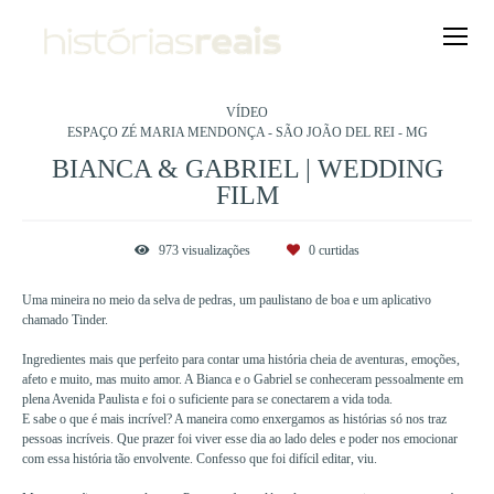
VÍDEO
ESPAÇO ZÉ MARIA MENDONÇA - SÃO JOÃO DEL REI - MG
BIANCA & GABRIEL | WEDDING
FILM
973
visualizações
0
curtidas
Uma mineira no meio da selva de pedras, um paulistano de boa e um aplicativo
chamado Tinder.
Ingredientes mais que perfeito para contar uma história cheia de aventuras, emoções,
afeto e muito, mas muito amor. A Bianca e o Gabriel se conheceram pessoalmente em
plena Avenida Paulista e foi o suficiente para se conectarem a vida toda.
E sabe o que é mais incrível? A maneira como enxergamos as histórias só nos traz
pessoas incríveis. Que prazer foi viver esse dia ao lado deles e poder nos emocionar
com essa história tão envolvente. Confesso que foi difícil editar, viu.