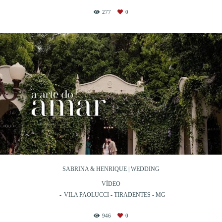
277
0
SABRINA & HENRIQUE | WEDDING
VÍDEO
VILA PAOLUCCI - TIRADENTES - MG
946
0