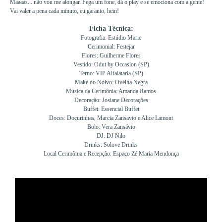
Maaaas... não vou me alongar. Pega um fone, dá o play e se emociona com a gente!
Vai valer a pena cada minuto, eu garanto, hein!
Ficha Técnica:
Fotografia: Estúdio Marie
Cerimonial: Festejar
Flores: Guilherme Flores
Vestido: Odut by Occasion (SP)
Terno: VIP Alfaiataria (SP)
Make do Noivo: Ovelha Negra
Música da Cerimônia: Amanda Ramos
Decoração: Josiane Decorações
Buffet: Essencial Buffet
Doces: Doçurinhas, Marcia Zansavio e Alice Lamont
Bolo: Vera Zansávio
DJ: DJ Nilo
Drinks: Solove Drinks
Local Cerimônia e Recepção: Espaço Zé Maria Mendonça