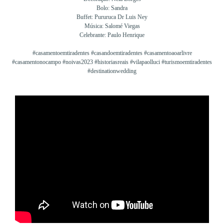
Bolo: Sandra
Buffet: Pururuca Dr Luis Ney
Música: Salomé Viegas
Celebrante: Paulo Henrique
#casamentoemtiradentes #casandoemtiradentes #casamentoaoarlivre
#casamentonocampo #noivas2023 #historiasreais #vilapaolluci #turismoemtiradentes
#destinationwedding