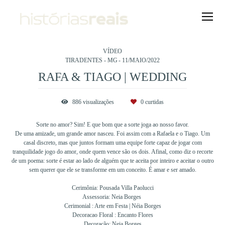
VÍDEO
TIRADENTES - MG
11/MAIO/2022
RAFA & TIAGO | WEDDING
886
visualizações
0
curtidas
Sorte no amor? Sim! E que bom que a sorte joga ao nosso favor.
De uma amizade, um grande amor nasceu. Foi assim com a Rafaela e o Tiago. Um
casal discreto, mas que juntos formam uma equipe forte capaz de jogar com
tranquilidade jogo do amor, onde quem vence são os dois. Afinal, como diz o recorte
de um poema: sorte é estar ao lado de alguém que te aceita por inteiro e aceitar o outro
sem querer que ele se transforme em um conceito. É amar e ser amado.
Cerimônia: Pousada Villa Paolucci
Assessoria: Neia Borges
Cerimonial : Arte em Festa | Néia Borges
Decoracao Floral : Encanto Flores
Decoração: Neia Borges