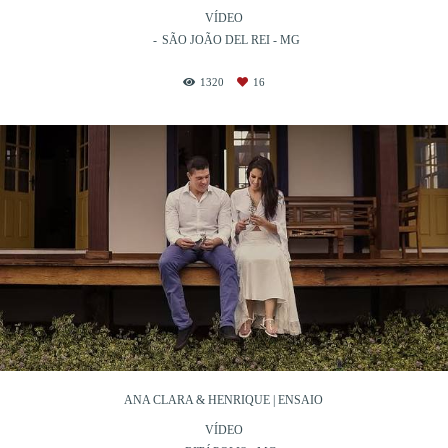
VÍDEO
SÃO JOÃO DEL REI - MG
1320
16
ANA CLARA & HENRIQUE | ENSAIO
VÍDEO