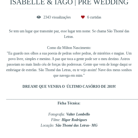
ISABELLE & IAGO | PRE WEDDING
2343
visualizações
6
curtidas
Se tem um lugar que transmite paz, esse lugar tem nome. Se chama São Thomé das
Letras.
Como diz Milton Nascimento:
"Eu guardo nos olhos a sua poesia de pedras sobre pedras, de mistérios e magias. Um
povo livre, simples e menino. A paz que toca a gente pode ser o meu destino. Astros
passeiam no mais lindo céu de forças tão poderosas. Gente que vem de longe daqui se
embriagar de estrelas. São Thomé das Letras, eu te vejo assim! Nave dos meus sonhos
que navega em mim."
DREAM! QUE VENHA O ÚLTIMO CASÓRIO DE 2019!
_______________________________________________________________________
Ficha Técnica:
Fotografia:
Valter Lombello
Filme:
Higor Rodrigues
Locação:
São Thomé das Letras- MG