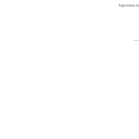
Aqui temos tud
___