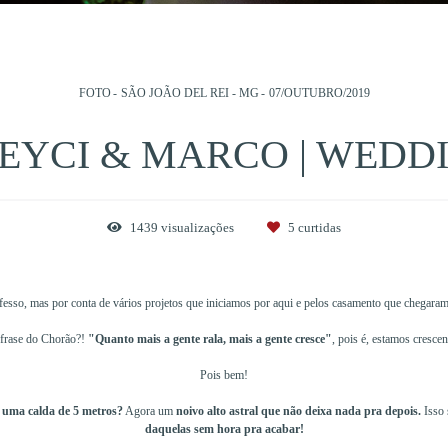
FOTO
SÃO JOÃO DEL REI - MG
07/OUTUBRO/2019
EYCI & MARCO | WEDD
1439
visualizações
5
curtidas
sso, mas por conta de vários projetos que iniciamos por aqui e pelos casamento que chegara
frase do Chorão?!
"Quanto mais a gente rala, mais a gente cresce"
, pois é, estamos cresce
Pois bem!
m uma calda de 5 metros?
Agora um
noivo alto astral que não deixa nada pra depois.
Isso
daquelas sem hora pra acabar!