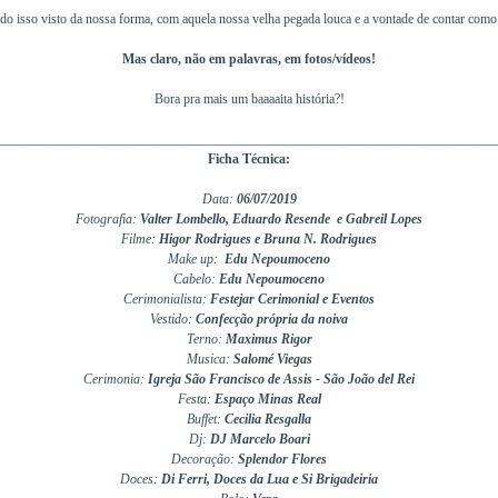
o isso visto da nossa forma, com aquela nossa velha pegada louca e a vontade de contar como 
Mas claro, não em palavras, em fotos/vídeos!
Bora pra mais um baaaaita história?!
__________________________________________________________________________
Ficha Técnica:
Data:
06
/07/
2019
Fotografia:
Valter Lombello, Eduardo Resende e Gabreil Lopes
F
ilme:
Higor Rodrigues e Bruna N. Rodrigues
Make up:
Edu Nepoumoceno
Cabelo:
Edu Nepoumoceno
Cerimonialista:
Festejar Cerimonial e Eventos
Vestido:
Confecção própria da noiva
Terno:
Maximus Rigor
Musica:
Salomé Viegas
Cerimonia:
Igreja São Francisco de Assis - São João del Rei
Festa:
Espaço Minas Real
Buffet:
Cecilia Resgalla
Dj:
DJ Marcelo Boari
Decoração:
Splendor Flores
Doces:
Di Ferri, Doces da Lua e Si Brigadeiria