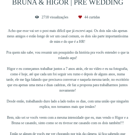
BRUNA & HIGOR | PRE WEDDING
2718
visualizações
44
curtidas
Acho que esse vai ser o post mais difícil que já escrevi aqui. Os dois não são apenas
meus amigos e estão longe de ser um casal comum, os dois são parte importantíssima
de mim e do que é a HR!
Pra quem não sabe, vou resumir um pouquinho da história pra vocês entender o que ta
rolando aqui!
Higor e eu começamos trabalhar juntos a 7 anos atrás, ele no vídeo e eu na fotografia,
como é hoje, até que cada um foi seguir seu rumo e depois de alguns anos, numa
tarde, ele me liga falando que precisava conversar e naquela mesma tarde, no escritório
que era apenas uma mesa e duas cadeiras, ele faz a proposta para trabalharmos juntos
novamente!
Desde então, trabalhando duro lado a lado todos os dias, com uma união que ninguém
explica, nos tornamos mais que irmãos!
Bem, não sei se vocês veem com a mesma intensidade que eu, mas vendo o Higor e a
Bruna se casando, sinto como se eu tivesse me casando com os dois também!!!
Então se algum de vocês me ver chorando por trás da câmera, já fica sabendo que