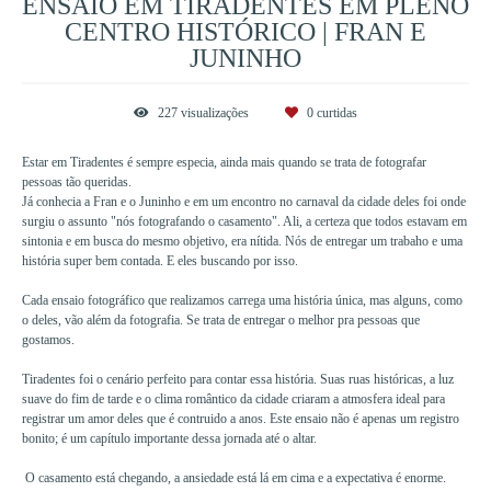
ENSAIO EM TIRADENTES EM PLENO
CENTRO HISTÓRICO | FRAN E
JUNINHO
227
visualizações
0
curtidas
Estar em Tiradentes é sempre especia, ainda mais quando se trata de fotografar
pessoas tão queridas.
Já conhecia a Fran e o Juninho e em um encontro no carnaval da cidade deles foi onde
surgiu o assunto "nós fotografando o casamento". Ali, a certeza que todos estavam em
sintonia e em busca do mesmo objetivo, era nítida. Nós de entregar um trabaho e uma
história super bem contada. E eles buscando por isso.
Cada ensaio fotográfico que realizamos carrega uma história única, mas alguns, como
o deles, vão além da fotografia. Se trata de entregar o melhor pra pessoas que
gostamos.
Tiradentes foi o cenário perfeito para contar essa história. Suas ruas históricas, a luz
suave do fim de tarde e o clima romântico da cidade criaram a atmosfera ideal para
registrar um amor deles que é contruido a anos. Este ensaio não é apenas um registro
bonito; é um capítulo importante dessa jornada até o altar.
O casamento está chegando, a ansiedade está lá em cima e a expectativa é enorme.