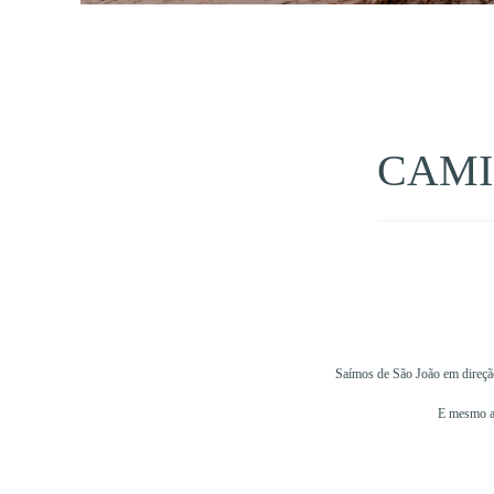
CAMI
Saímos de São João em direção
E mesmo as
___