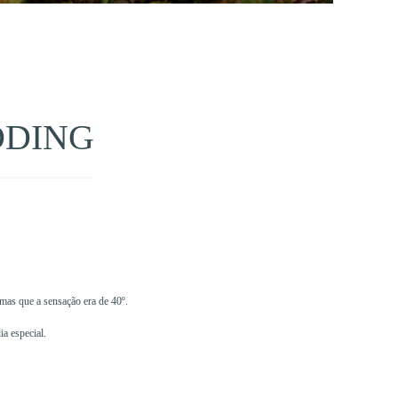
DDING
mas que a sensação era de 40º.
a especial.
____